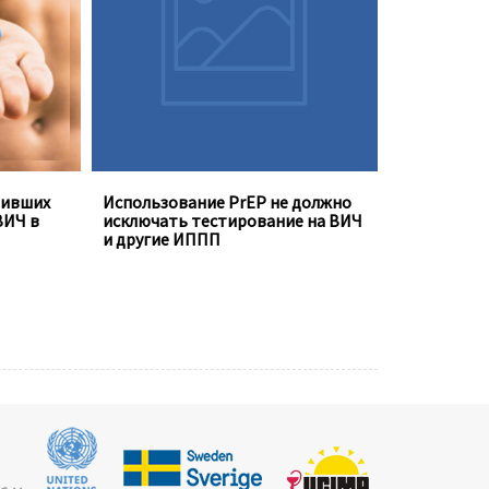
ментом
ежедневно, не устраняет
необходимость регулярного
е
тестирования на инфекции,
передающиеся половым путём
тивших
Использование PrEP не должно
ВИЧ в
исключать тестирование на ВИЧ
и другие ИППП