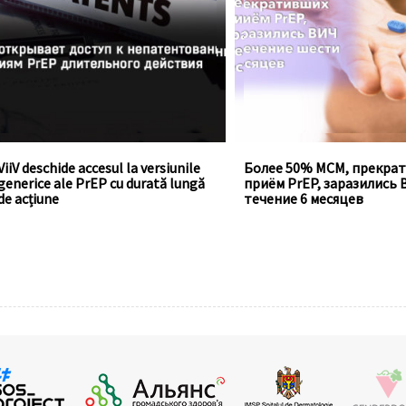
cabotegravirul injectabil, un
проведённого Департа
medicament cu acțiune
общественного
îndelungată pentru profilaxia pre-
здравоохранения в штат
expunere la HIV
Вашингтон.
ViiV deschide accesul la versiunile
Более 50% МСМ, прекра
generice ale PrEP cu durată lungă
приём PrEP, заразились 
de acțiune
течение 6 месяцев