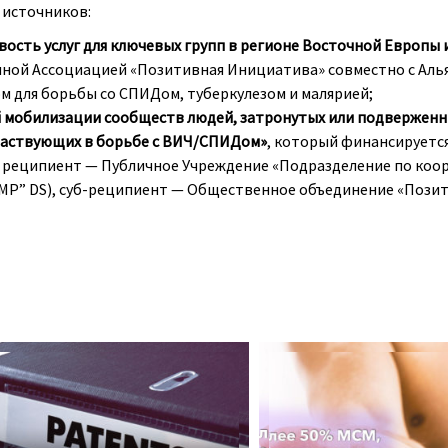
 источников:
вость услуг для ключевых групп в регионе Восточной Европы
ной Ассоциацией «Позитивная Инициатива» совместно с Алья
 для борьбы со СПИДом, туберкулезом и малярией;
мобилизации сообществ людей, затронутых или подверженны
частвующих в борьбе с ВИЧ/СПИДом»
, который финансируетс
й реципиент — Публичное Учреждение «Подразделение по коо
IMP” DS), суб-реципиент — Общественное объединение «Пози
ViiV a acordat o licență voluntară la
Для анализа использова
fondul de brevete pentru
данные опроса с 2013 по 