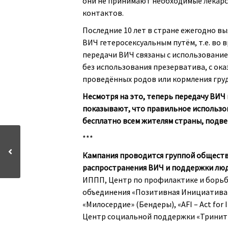
они не принимают необходимые лекарст
контактов.
Последние 10 лет в стране ежегодно вы
ВИЧ гетеросексуальным путём, т.е. во
передачи ВИЧ связаны с использование
без использования презерватива, с ока
проведённых родов или кормления груд
Несмотря на это, теперь передачу ВИ
показывают, что правильное использов
бесплатно всем жителям страны, подв
***
Кампания проводится группой обществ
распространения ВИЧ и поддержки люд
ИППП, Центр по профилактике и борь
объединения «Позитивная Инициатива
«Милосердие» (Бендеры), «AFI – Act for
Центр социальной поддержки «Тринити»