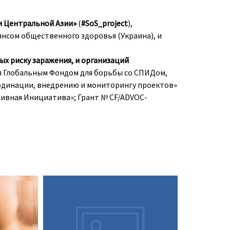
 и Центральной Азии»
(
#SoS_project
),
нсом общественного здоровья (Украина), и
х риску заражения, и организаций
я Глобальным Фондом для борьбы со СПИДом,
рдинации, внедрению и мониторингу проектов»
тивная Инициатива»; Грант № CF/ADVOC-
Доконтактная профилактика
лись
(PrEP), которую можно
2021 год,
принимать перорально