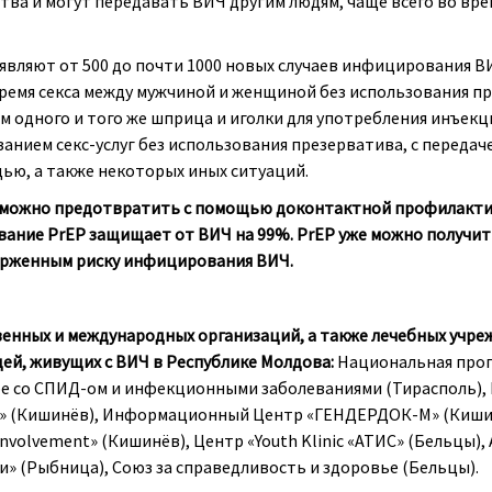
ва и могут передавать ВИЧ другим людям, чаще всего во вр
являют от 500 до почти 1000 новых случаев инфицирования ВИ
 время секса между мужчиной и женщиной без использования п
м одного и того же шприца и иголки для употребления инъек
занием секс-услуг без использования презерватива, с передач
ью, а также некоторых иных ситуаций.
Ч можно предотвратить с помощью доконтактной профилактик
ание PrEP защищает от ВИЧ на 99%. PrEP уже можно получить
ерженным риску инфицирования ВИЧ.
енных и международных организаций, а также лечебных учр
ей, живущих с ВИЧ в Республике Молдова:
Национальная прог
бе со СПИД-ом и инфекционными заболеваниями (Тирасполь)
» (Кишинёв), Информационный Центр «ГЕНДЕРДОК-М» (Кишин
 Involvement» (Кишинёв), Центр «Youth Klinic «ATИС» (Бельцы)
 (Рыбница), Союз за справедливость и здоровье (Бельцы).