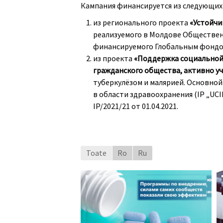
Кампания финансируется из следующих
из регионального проекта
«Устойчи
реализуемого в Молдове Обществен
финансируемого Глобальным фондом
из проекта
«Поддержка социальной 
гражданского общества, активно у
туберкулёзом и малярией. Основно
в области здравоохранения (IP „UC
IP/2021/21 от 01.04.2021.
Toate
Ro
Ru
Программы, осуществляемые под
руководством ключевых групп