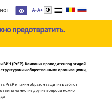
Decrease
Increase
A-
A+
 NOI
font
font
size.
size.
но предотвратить.
 ВИЧ (PrEP). Кампания проводится под эгидой
 структурами и общественными организациями,
ь PrEP и таким образом защитить себя от
е ответы на многие другие вопросы можно
да.