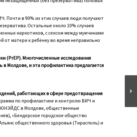
емя незащищённых (без презерватива) половых
Ч. Почти в 90% из этих случаев люди получают
резерватива. Остальные около 10% случаев
ционных наркотиков, с сексом между мужчинами
ей от матери к ребёнку во время неправильно
и (PrEP). Многочисленные исследования
 в Молдове, и эта профилактика предлагается
еждений, работающих в сфере предотвращения
рамма по профилактике и контролю ВИЧ и
, ЮНЭЙДС в Молдове, общественные
ёв), «Бендерское городское общество
, Альянс общественного здоровья (Тирасполь) и