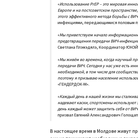
«
Использование PrEP – это мировая иннов
Европе и на постсоветском пространстве
этого эффективного метода борьбы с ВИЧ
инфекциями, передающимися половым п
«
Мы приветствуем начало информационной
предотвращения передачи ВИЧ-инфекции –
Светлана Плэмэдялэ, Координатор ЮНЭЙ
«
Мы живём во времена, когда научный пр
передачи ВИЧ. Сегодня у нас уже есть и
необходимой, в том числе для сообществ
поэтому я призываю население использов
«ГЕНДЕРДОК-М».
«
Каждый день в нашей жизни мы сталкива
надевают каски, спортсмены используют з
день каждый может защитить себя от ВИЧ 
призвал Евгений Александрович Голощап
В настоящее время в Молдове живут при