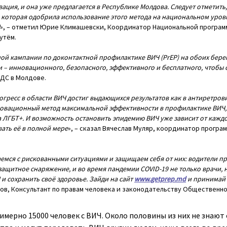
ация, и она уже предлагается в Республике Молдова. Следует отметить
, которая одобрила использование этого метода на национальном уро
», – отметил Юрие Климашевски, Координатор Национальной програм
утём.
 кампании по доконтактной профилактике ВИЧ (PrEP) на обоих берега
 инновационного, безопасного, эффективного и бесплатного, чтобы о
ДС в Молдове.
огресс в области ВИЧ достиг выдающихся результатов как в антиретров
нновационный метод максимальной эффективности в профилактике ВИЧ,
а ЛГБТ+. И возможность остановить эпидемию ВИЧ уже зависит от каждо
ать её в полной мере
», – сказал Вячеслав Муляр, координатор прогр
емся с рискованными ситуациями и защищаем себя от них: водители п
ащитное снаряжение, и во время пандемии COVID-19 не только врачи, н
и сохранить своё здоровье. Зайди на сайт
www.getprep.md
и принимай P
ов, Консультант по правам человека и законодательству Общественн
мерно 15000 человек с ВИЧ. Около половины из них не знают от