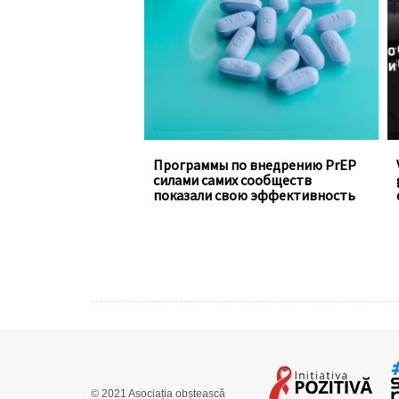
населения, заполняют пробелы в
традиционных программах
государства
Программы по внедрению PrEP
силами самих сообществ
показали свою эффективность
© 2021
Asociația obștească