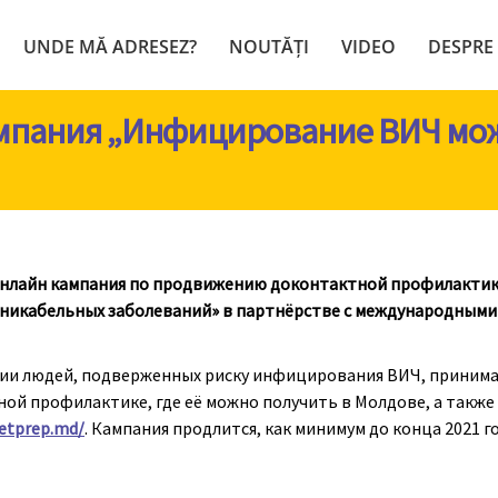
UNDE MĂ ADRESEZ?
NOUTĂȚI
VIDEO
DESPRE
мпания „Инфицирование ВИЧ мож
онлайн кампания по продвижению доконтактной профилактики
никабельных заболеваний» в партнёрстве с международными
ии людей, подверженных риску инфицирования ВИЧ, принимат
тной профилактике, где её можно получить в Молдове, а такж
getprep.md/
. Кампания продлится, как минимум до конца 2021 го