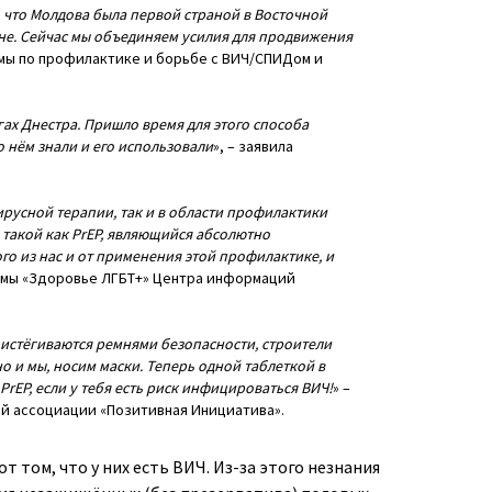
, что Молдова была первой страной в Восточной
вне. Сейчас мы объединяем усилия для продвижения
мы по профилактике и борьбе с ВИЧ/СПИДом и
х Днестра. Пришло время для этого способа
 нём знали и его использовали
», – заявила
ирусной терапии, так и в области профилактики
 такой как PrEP, являющийся абсолютно
го из нас и от применения этой профилактике, и
аммы «Здоровье ЛГБТ+» Центра информаций
ристёгиваются ремнями безопасности, строители
о и мы, носим маски. Теперь одной таблеткой в
rEP, если у тебя есть риск инфицироваться ВИЧ!
» –
ой ассоциации «Позитивная Инициатива».
 том, что у них есть ВИЧ. Из-за этого незнания