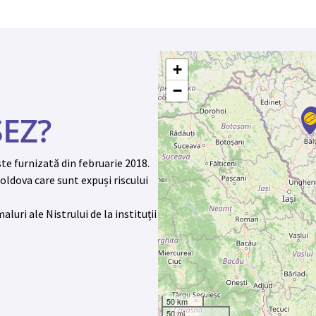
+
−
EZ?
te furnizată din februarie 2018.
oldova care sunt expuși riscului
luri ale Nistrului de la instituții
50 km
50 mi