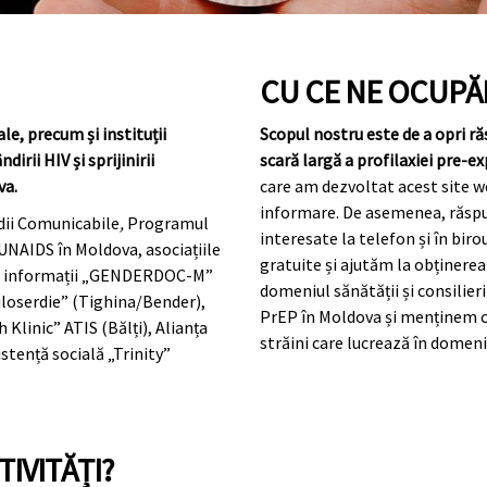
CU CE NE OCUPĂ
le, precum și instituții
Scopul nostru este de a opri ră
irii HIV și sprijinirii
scară largă a profilaxiei pre-e
va.
care am dezvoltat acest site 
informare. De asemenea, răspu
dii Comunicabile
,
Programul
interesate la telefon și în bir
 UNAIDS în Moldova, asociațiile
gratuite și ajutăm la obținerea
l de informații „GENDERDOC-M”
domeniul sănătății și consilier
iloserdie” (Tighina/Bender),
PrEP în Moldova și menținem co
 Klinic” ATIS (Bălți), Alianța
străini care lucrează în domeni
stență socială „Trinity”
IVITĂȚI?