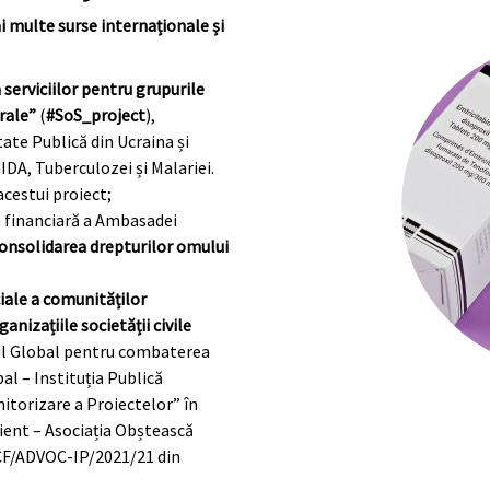
i multe surse internaționale și
serviciilor pentru grupurile
trale”
(
#SoS_project
),
te Publică din Ucraina și
DA, Tuberculozei și Malariei.
acestui proiect;
a financiară a Ambasadei
onsolidarea drepturilor omului
iale a comunităților
anizațiile societății civile
dul Global pentru combaterea
al – Instituția Publică
torizare a Proiectelor” în
ient – Asociația Obștească
. CF/ADVOC-IP/2021/21 din