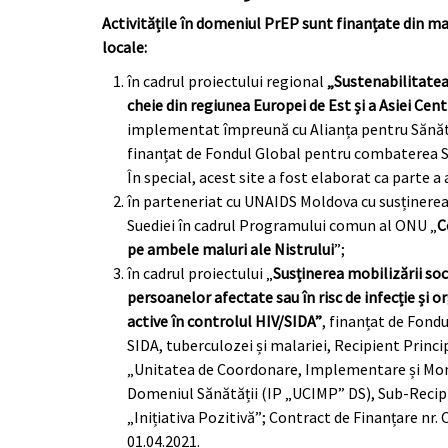
Activitățile în domeniul PrEP sunt finanțate din ma
locale:
în cadrul proiectului regional
„Sustenabilitatea 
cheie din regiunea Europei de Est și a Asiei Cen
implementat împreună cu Alianța pentru Sănăta
finanțat de Fondul Global pentru combaterea SI
În special, acest site a fost elaborat ca parte a 
în parteneriat cu UNAIDS Moldova cu susținere
Suediei în cadrul Programului comun al ONU „
C
pe ambele maluri ale Nistrului
”;
în cadrul proiectului „
Susținerea mobilizării soc
persoanelor afectate sau în risc de infecție și org
active în controlul HIV/SIDA”
, finanțat de Fon
SIDA, tuberculozei și malariei, Recipient Princip
„Unitatea de Coordonare, Implementare și Moni
Domeniul Sănătății (IP „UCIMP” DS), Sub-Recip
„Inițiativa Pozitivă”; Contract de Finanțare nr
01.04.2021.