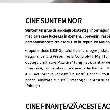
CINE SUNTEM NOI?
Suntem un grup de asociaţii obşteşti și internaționa
medicale care lucrează în domeniul prevenirii răspând
persoanelor care trăiesc cu HIV în Republica Moldo
Grupul include IMSP Spitalul Dermatologie și Mala
Național pentru Prevenirea și Controlul HIV și ITS,
obștești „Inițiativa Pozitivă” (Chișinău), Centru
(Chișinău), „Societatea orașenească din Bender „M
AFI – Act for Involvement (Chișinău), Centrul „Youth
pentru sănătate publică (Tiraspol) și Centrul de asi
(Rîbnița).
CINE FINANȚEAZĂ ACESTE ACT