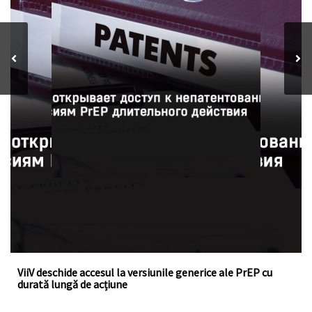
ViiV a acordat o licență voluntară la fondul de brevete
pentru cabotegravirul injectabil, un medicament cu
acțiune îndelungată pentru profilaxia pre-expunere la HIV
ViiV deschide accesul la versiunile generice ale PrEP cu
durată lungă de acțiune