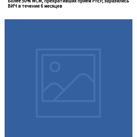
Более 50% МСМ, прекративших приём PrEP, заразились
ВИЧ в течение 6 месяцев
Доконтактная профилактика (PrEP), которую можно
принимать перорально ежедневно, не устраняет
необходимость регулярного тестирования на
инфекции, передающиеся половым путём