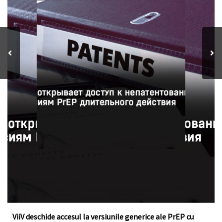
ViiV a acordat o licență voluntară la fondul de brevete
pentru cabotegravirul injectabil, un medicament cu
acțiune îndelungată pentru profilaxia pre-expunere la HIV
ViiV deschide accesul la versiunile generice ale PrEP cu