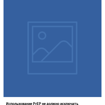
Доконтактная профилактика (PrEP), которую можно
принимать перорально ежедневно, не устраняет
необходимость регулярного тестирования на
инфекции, передающиеся половым путём
Использование PrEP не должно исключать