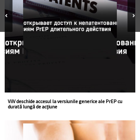
ViiV a acordat o licență voluntară la fondul de brevete
pentru cabotegravirul injectabil, un medicament cu
acțiune îndelungată pentru profilaxia pre-expunere la HIV
ViiV deschide accesul la versiunile generice ale PrEP cu
durată lungă de acțiune