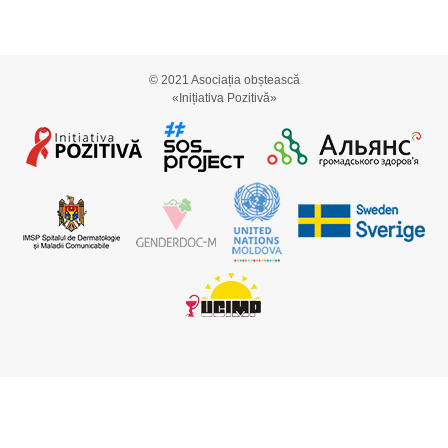
© 2021
Asociația obștească
«Inițiativa Pozitivă»