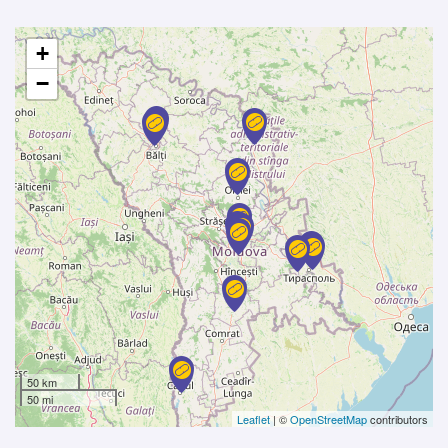
+
−
50 km
50 mi
Leaflet
| ©
OpenStreetMap
contributors