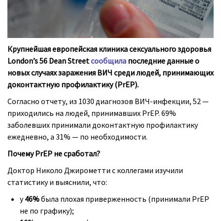
Крупнейшая европейская клиника сексуального здоровья
London’s 56 Dean Street
сообщила
последние данные о
новых случаях заражения ВИЧ среди людей, принимающих
доконтактную профилактику (PrEP).
Согласно отчету, из 1030 диагнозов ВИЧ-инфекции, 52 —
приходились на людей, принимавших PrEP. 69%
заболевших принимали доконтактную профилактику
ежедневно, а 31% — по необходимости.
Почему PrEP не сработал?
Доктор Николо Джирометти с коллегами изучили
статистику и выяснили, что:
у
46%
была плохая приверженность (принимали PrEP
не по графику);