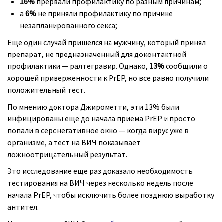
16%
прервали профилактику по разным причинам;
а
6%
не приняли профилактику по причине
незапланированного секса;
Еще один случай пришелся на мужчину, который принял
препарат, не предназначенный для доконтактной
профилактики — ралтегравир. Однако,
13%
сообщили о
хорошей приверженности к PrEP, но все равно получили
положительный тест.
По мнению доктора Джирометти, эти 13% были
инфицированы еще до начала приема PrEP и просто
попали в серонегативное окно — когда вирус уже в
организме, а тест на ВИЧ показывает
ложноотрицательный результат.
Это исследование еще раз доказало необходимость
тестирования на ВИЧ через несколько недель после
начала PrEP, чтобы исключить более позднюю выработку
антител.