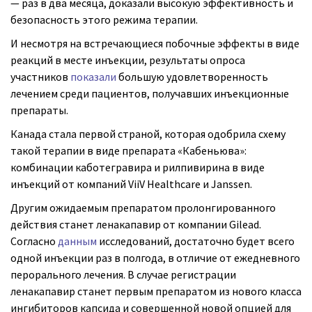
— раз в два месяца, доказали высокую эффективность и
безопасность этого режима терапии.
И несмотря на встречающиеся побочные эффекты в виде
реакций в месте инъекции, результаты опроса
участников
показали
большую удовлетворенность
лечением среди пациентов, получавших инъекционные
препараты.
Канада стала первой страной, которая одобрила схему
такой терапии в виде препарата «Кабеньюва»:
комбинации каботегравира и рилпивирина в виде
инъекций от компаний ViiV Healthcare и Janssen.
Другим ожидаемым препаратом пролонгированного
действия станет ленакапавир от компании Gilead.
Согласно
данным
исследований, достаточно будет всего
одной инъекции раз в полгода, в отличие от ежедневного
перорального лечения. В случае регистрации
ленакапавир станет первым препаратом из нового класса
ингибиторов капсида и совершенной новой опцией для