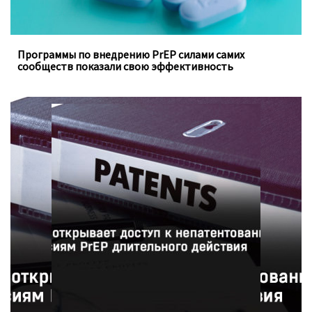
Программы по внедрению PrEP силами самих
сообществ показали свою эффективность
Фармацевтическая компания ViiV Healthcare
предоставит 90 странам доступ к недорогим
непатентованным версиям инъекционного препарата
для профилактики ВИЧ в рамках нового соглашения с
Патентным пулом.