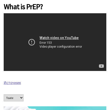
What is PrEP?
Источник