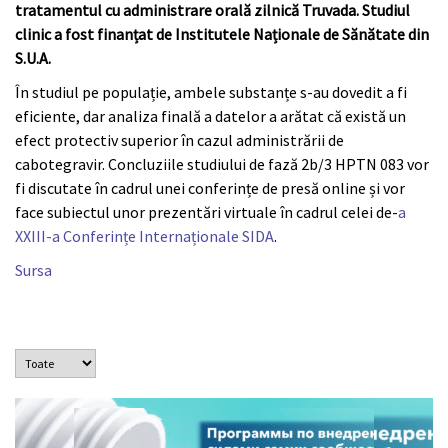
tratamentul cu administrare orală zilnică Truvada. Studiul
clinic a fost finanțat de Institutele Naționale de Sănătate din
S.U.A.
În studiul pe populație, ambele substanțe s-au dovedit a fi
eficiente, dar analiza finală a datelor a arătat că există un
efect protectiv superior în cazul administrării de
cabotegravir. Concluziile studiului de fază 2b/3 HPTN 083 vor
fi discutate în cadrul unei conferințe de presă online și vor
face subiectul unor prezentări virtuale în cadrul celei de-
a
XXIII-a Conferințe Internaționale SIDA
.
Sursa