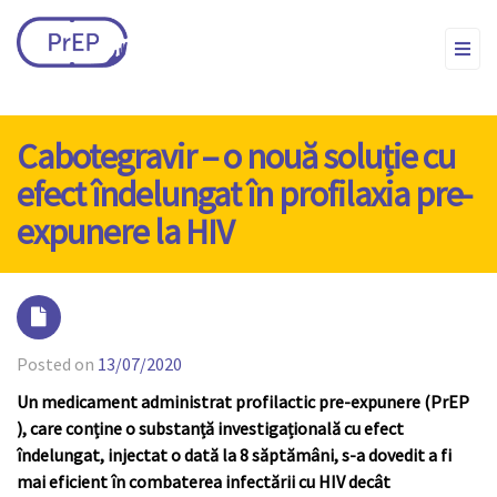
Cabotegravir – o nouă soluție cu
efect îndelungat în profilaxia pre-
expunere la HIV
Posted on
13/07/2020
Un medicament administrat profilactic pre-expunere (PrEP
), care conține o substanță investigațională cu efect
îndelungat, injectat o dată la 8 săptămâni, s-a dovedit a fi
mai eficient în combaterea infectării cu HIV decât